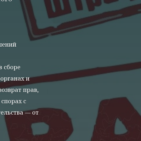
шений
в сборе
 органах и
возврат прав,
 спорах с
ельства — от