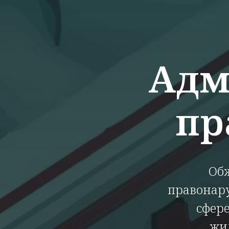
Адм
пр
Обж
правонару
сфере
жи