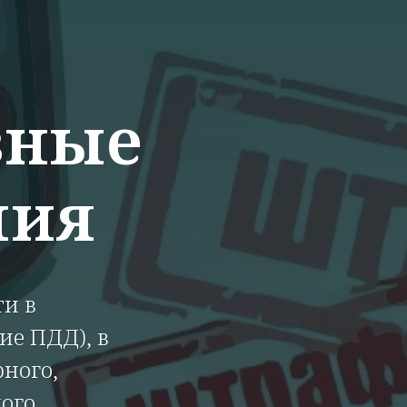
вные
ния
ти в
ие ПДД), в
рного,
ого