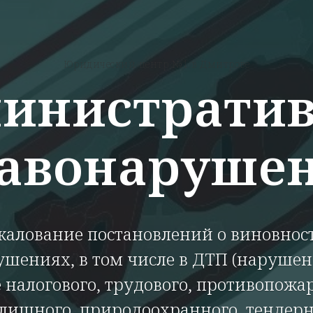
Юридический центр №1 в Дмитрове
инистрати
авонаруше
алование постановлений о виновнос
шениях, в том числе в ДТП (нарушен
 налогового, трудового, противопожа
лищного, природоохранного, тендерн